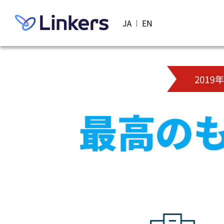
JA
EN