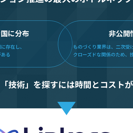
全国に分布
非公開
国に存在し、
ものづくり業界は、二次受
がある
クローズドな関係のため、
「技術」を探すには
時間とコストが